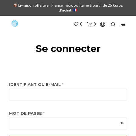
Livraison offerte en France métropolitaine à partir de 25 €uros
d'achat.
0
0
Se connecter
IDENTIFIANT OU E-MAIL
*
MOT DE PASSE
*