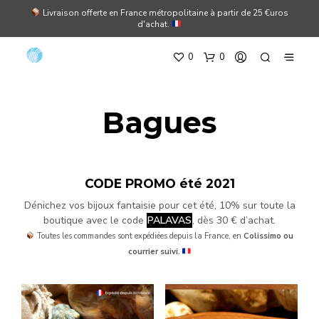
Livraison offerte en France métropolitaine à partir de 25 €uros
d'achat.
0
0
Bagues
CODE PROMO été 2021
Dénichez vos bijoux fantaisie pour cet été, 10% sur toute la
boutique avec le code
PALAVAS
, dès 30 € d’achat.
Toutes les commandes sont expédiées depuis la France, en
Colissimo ou
courrier suivi.