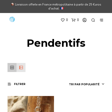
Livraison offerte en France métropolitaine à partir de 25 €uros
d'achat.
0
0
Pendentifs
FILTRER
TRI PAR POPULARITÉ