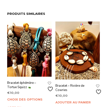
PRODUITS SIMILAIRES
Bracelet éphémère –
Bracelet – Rivière de
Tortue Squizz
Cowries
€
10,00
€
10,00
CHOIX DES OPTIONS
Ce
AJOUTER AU PANIER
produit