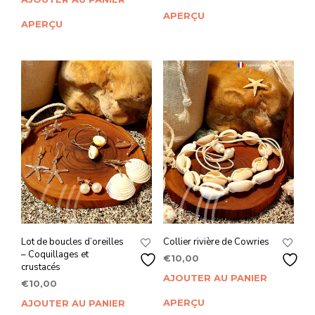
APERÇU
APERÇU
Lot de boucles d’oreilles
Collier rivière de Cowries
– Coquillages et
€
10,00
crustacés
AJOUTER AU PANIER
€
10,00
APERÇU
AJOUTER AU PANIER