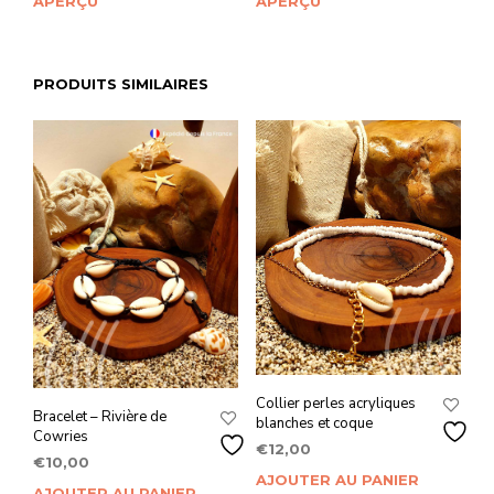
APERÇU
APERÇU
PRODUITS SIMILAIRES
Collier perles acryliques
Bracelet – Rivière de
blanches et coque
Cowries
€
12,00
€
10,00
AJOUTER AU PANIER
AJOUTER AU PANIER