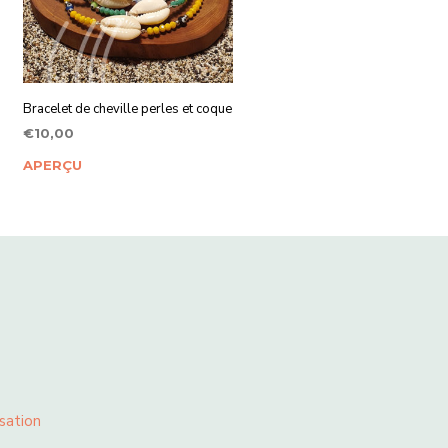
Bracelet de cheville perles et coque
€
10,00
CHOIX DES OPTIONS
Ce
APERÇU
produit
a
plusieurs
variations.
Les
options
peuvent
être
choisies
sur
sation
la