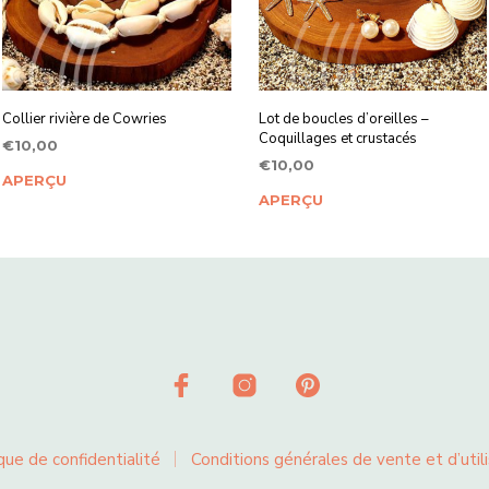
Collier rivière de Cowries
Lot de boucles d’oreilles –
Coquillages et crustacés
€
10,00
€
10,00
AJOUTER AU PANIER
APERÇU
AJOUTER AU PANIER
APERÇU
que de confidentialité
Conditions générales de vente et d’utili