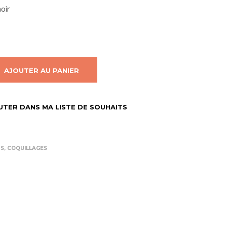
R
oir
E
S
T
V
I
D
AJOUTER AU PANIER
E
.
UTER DANS MA LISTE DE SOUHAITS
RS
,
COQUILLAGES