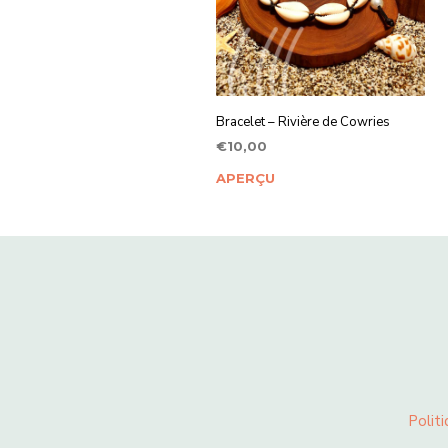
Bracelet – Rivière de Cowries
€
10,00
AJOUTER AU PANIER
APERÇU
Politi