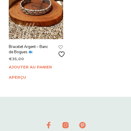
choi
sur
sur
la
la
page
pag
du
du
produit
prod
Bracelet Argent – Banc
de Bogues
€
35,00
AJOUTER AU PANIER
APERÇU