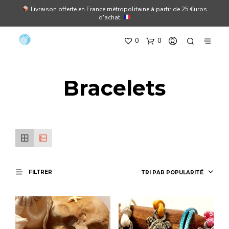
Livraison offerte en France métropolitaine à partir de 25 €uros
d'achat.
0
0
Bracelets
FILTRER
TRI PAR POPULARITÉ