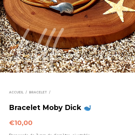
ACCUEIL
/
BRACELET
/
Bracelet Moby Dick
€
10,00