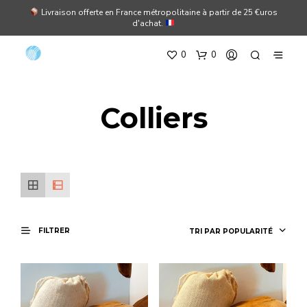
Livraison offerte en France métropolitaine à partir de 25 €uros
d'achat.
0
0
Colliers
FILTRER
TRI PAR POPULARITÉ