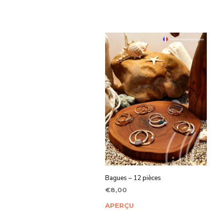
Bagues – 12 pièces
€
8,00
AJOUTER AU PANIER
APERÇU