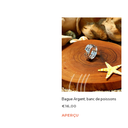
Bague Argent, banc de poissons
€
16,00
AJOUTER AU PANIER
APERÇU