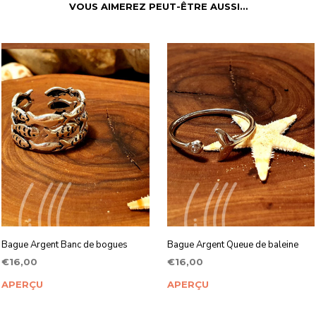
VOUS AIMEREZ PEUT-ÊTRE AUSSI…
Bague Argent Banc de bogues
Bague Argent Queue de baleine
€
16,00
€
16,00
AJOUTER AU PANIER
AJOUTER AU PANIER
APERÇU
APERÇU