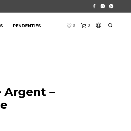
0
0
ES
PENDENTIFS
V
O
 Argent –
T
R
ne
E
P
A
N
I
E