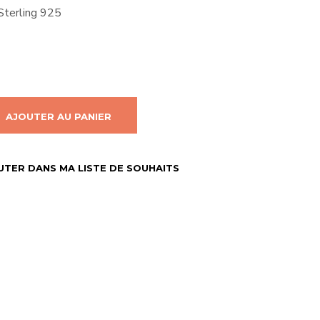
R
Sterling 925
E
S
T
V
I
D
E
.
AJOUTER AU PANIER
UTER DANS MA LISTE DE SOUHAITS