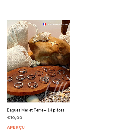
Bagues Mer et Terre – 14 pièces
€
10,00
AJOUTER AU PANIER
APERÇU