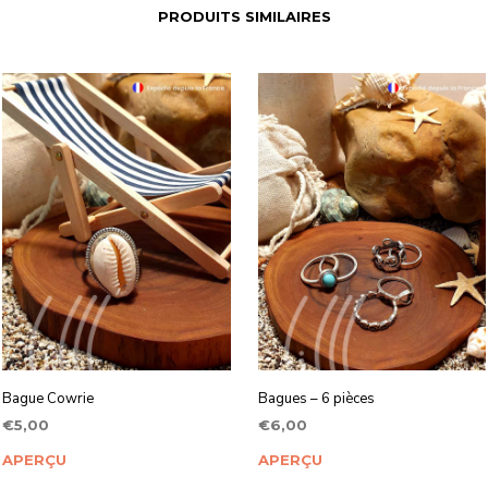
PRODUITS SIMILAIRES
Bague Cowrie
Bagues – 6 pièces
€
5,00
€
6,00
AJOUTER AU PANIER
AJOUTER AU PANIER
APERÇU
APERÇU