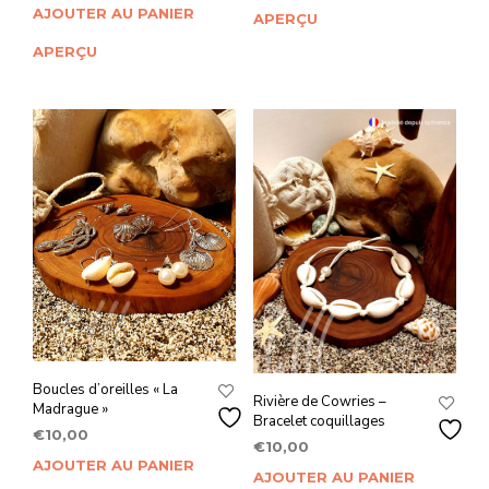
AJOUTER AU PANIER
APERÇU
APERÇU
Boucles d’oreilles « La
Rivière de Cowries –
Madrague »
Bracelet coquillages
€
10,00
€
10,00
AJOUTER AU PANIER
AJOUTER AU PANIER